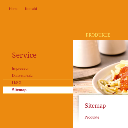
Home
|
Kontakt
PRODUKTE
|
Service
Impressum
Datenschutz
LkSG
Sitemap
Sitemap
Produkte