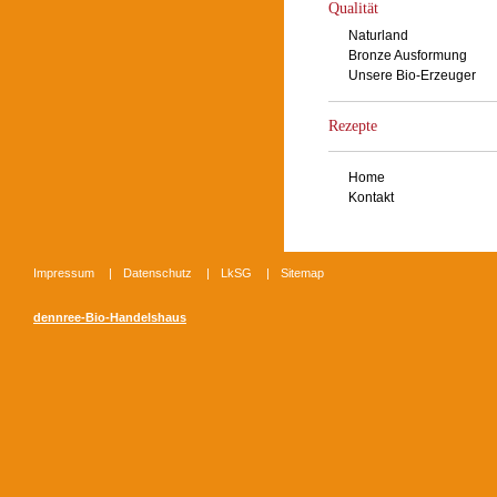
Qualität
Naturland
Bronze Ausformung
Unsere Bio-Erzeuger
Rezepte
Home
Kontakt
Impressum
|
Datenschutz
|
LkSG
|
Sitemap
dennree-Bio-Handelshaus